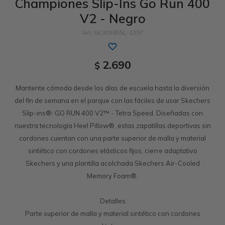
Championes Slip-Ins Go Run 400
V2 - Negro
Sandalias
Luxe Foam
GO WALK
Slip-ins
Goga Mat
Work & Safety
SK303855L-1397
Slip-ins
Memory Foam
UNOs
Luxe Foam
2.690
$
Slip-On
Yoga Foam
Work & Safety
Memory Foam
Mantente cómoda desde los días de escuela hasta la diversión
Air-Cooled
Air-Cooled
del fin de semana en el parque con las fáciles de usar Skechers
Slip-ins®: GO RUN 400 V2™ - Tetra Speed. Diseñadas con
nuestra tecnología Heel Pillow®, estas zapatillas deportivas sin
cordones cuentan con una parte superior de malla y material
sintético con cordones elásticos fijos, cierre adaptativo
Skechers y una plantilla acolchada Skechers Air-Cooled
Memory Foam®.
Detalles
Parte superior de malla y material sintético con cordones