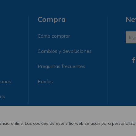
Compra
Ne
Cómo comprar
Cambios y devoluciones

Preguntas frecuentes
iones
Envíos
ros
ncia online. Las cookies de este sitio web se usan para personalizar