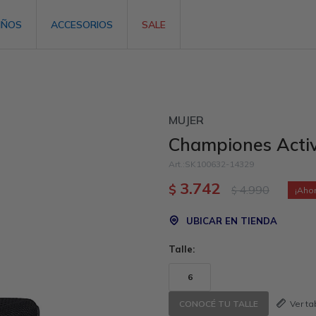
IÑOS
ACCESORIOS
SALE
MUJER
Championes Activ
SK100632-14329
3.742
$
4.990
$
UBICAR EN TIENDA
Talle:
6
Ver t
CONOCÉ TU TALLE