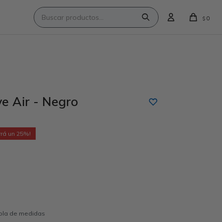
0
$
e Air - Negro
25
abla de medidas