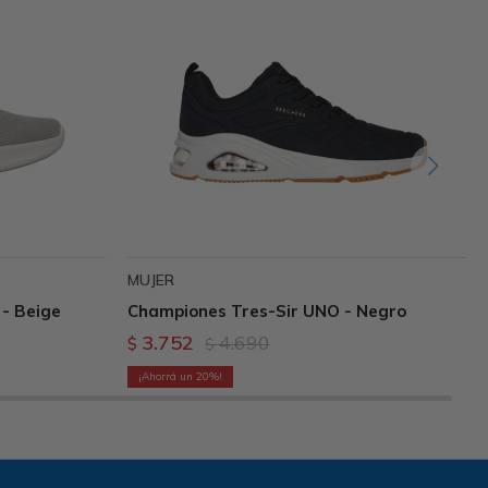
MUJER
- Beige
Championes Tres-Sir UNO - Negro
3.752
4.690
$
$
20