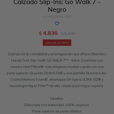
Calzado Slip-Ins: Go Walk 7 -
Negro
Sandalias
Luxe Foam
GO WALK
Slip-ins
Goga Mat
Work & Safety
SK125242-1569
Slip-ins
Memory Foam
UNOs
Slip-On
Luxe Foam
4.836
$
5.690
$
Slip-On
Yoga Foam
Work & Safety
Memory Foam
15
Disfruta de la comodidad y amortiguación que ofrece Skechers
Hands Free Slip-ins®: GO WALK 7™ - Sarai. Diseñado con
nuestra Heel Pillow®, este elegante modelo cuenta con una
parte superior de punto Stretch Fit® y una plantilla Skechers Air-
Cooled Memory Foam®, amortiguación ligera ULTRA GO® y
tecnología Hyper Pillar™ de alto rebote para mayor soporte.
Detalles:
Elaborado con materiales 100% veganos.
Parte superior de punto elástico