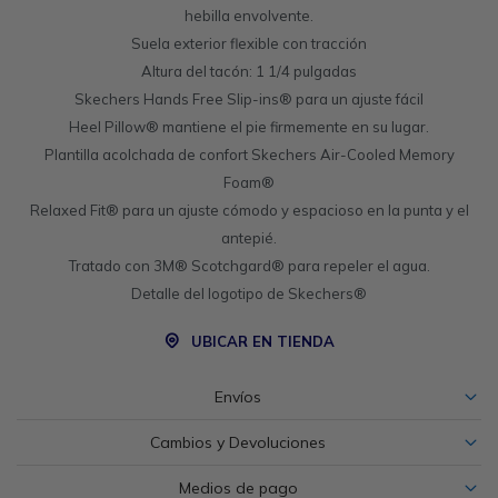
hebilla envolvente.
Suela exterior flexible con tracción
Altura del tacón: 1 1/4 pulgadas
Skechers Hands Free Slip-ins® para un ajuste fácil
Heel Pillow® mantiene el pie firmemente en su lugar.
Plantilla acolchada de confort Skechers Air-Cooled Memory
Foam®
Relaxed Fit® para un ajuste cómodo y espacioso en la punta y el
antepié.
Tratado con 3M® Scotchgard® para repeler el agua.
Detalle del logotipo de Skechers®
UBICAR EN TIENDA
Envíos
Cambios y Devoluciones
Medios de pago