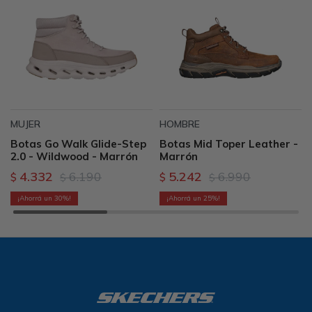
MUJER
HOMBRE
Botas Go Walk Glide-Step
Botas Mid Toper Leather -
2.0 - Wildwood - Marrón
Marrón
4.332
6.190
5.242
6.990
$
$
$
$
30
25