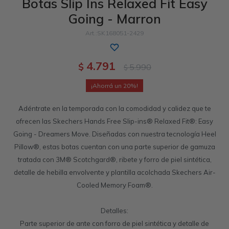
Botas Slip Ins Relaxed Fit Easy
Going - Marron
Sandalias
Luxe Foam
GO WALK
Slip-ins
Goga Mat
Work & Safety
SK168051-2429
Slip-ins
Memory Foam
UNOs
Slip-On
Luxe Foam
4.791
$
5.990
$
Slip-On
Yoga Foam
Work & Safety
Memory Foam
20
Air-Cooled
Air-Cooled
Adéntrate en la temporada con la comodidad y calidez que te
ofrecen las Skechers Hands Free Slip-ins® Relaxed Fit®: Easy
Going - Dreamers Move. Diseñadas con nuestra tecnología Heel
Pillow®, estas botas cuentan con una parte superior de gamuza
tratada con 3M® Scotchgard®, ribete y forro de piel sintética,
detalle de hebilla envolvente y plantilla acolchada Skechers Air-
Cooled Memory Foam®.
Detalles:
Parte superior de ante con forro de piel sintética y detalle de