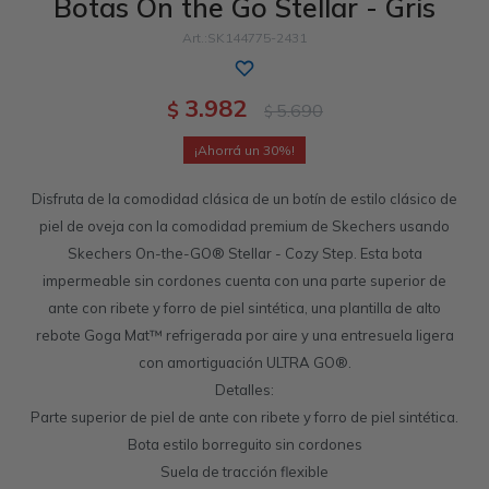
Botas On the Go Stellar - Gris
Sandalias
Luxe Foam
GO WALK
Slip-ins
Goga Mat
Work & Safety
SK144775-2431
Slip-ins
Memory Foam
UNOs
Luxe Foam
3.982
$
5.690
$
Slip-On
Yoga Foam
Work & Safety
Memory Foam
30
Disfruta de la comodidad clásica de un botín de estilo clásico de
piel de oveja con la comodidad premium de Skechers usando
Skechers On-the-GO® Stellar - Cozy Step. Esta bota
impermeable sin cordones cuenta con una parte superior de
ante con ribete y forro de piel sintética, una plantilla de alto
rebote Goga Mat™ refrigerada por aire y una entresuela ligera
con amortiguación ULTRA GO®.
Detalles:
Parte superior de piel de ante con ribete y forro de piel sintética.
Bota estilo borreguito sin cordones
Suela de tracción flexible