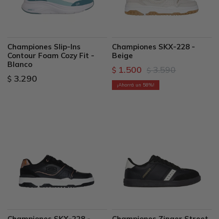
Championes Slip-Ins
Championes SKX-228 -
Contour Foam Cozy Fit -
Beige
Blanco
1.500
3.590
$
$
3.290
$
58
Championes SKX-228 -
Championes Zinger Street