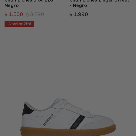
Negro
- Negro
1.500
3.590
1.990
$
$
$
58