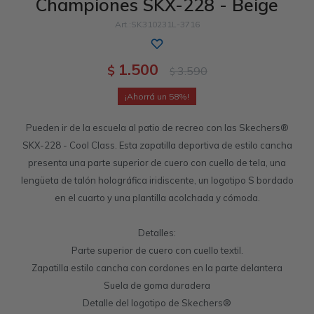
Championes SKX-228 - Beige
Sandalias
Luxe Foam
GO WALK
Slip-ins
Goga Mat
Work & Safety
SK310231L-3716
Slip-ins
Memory Foam
UNOs
Slip-On
Luxe Foam
1.500
$
3.590
$
Slip-On
Yoga Foam
Work & Safety
Memory Foam
58
Pueden ir de la escuela al patio de recreo con las Skechers®
Air-Cooled
Air-Cooled
SKX-228 - Cool Class. Esta zapatilla deportiva de estilo cancha
presenta una parte superior de cuero con cuello de tela, una
lengüeta de talón holográfica iridiscente, un logotipo S bordado
en el cuarto y una plantilla acolchada y cómoda.
Detalles:
Parte superior de cuero con cuello textil.
Zapatilla estilo cancha con cordones en la parte delantera
Suela de goma duradera
Detalle del logotipo de Skechers®