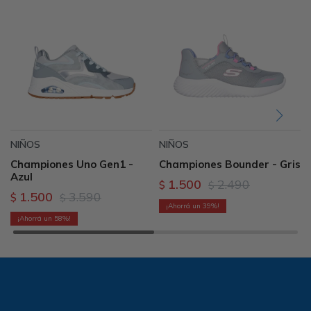
NIÑOS
NIÑOS
Championes Uno Gen1 -
Championes Bounder - Gris
Azul
1.500
2.490
$
$
1.500
3.590
$
$
39
58