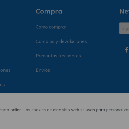
Compra
Ne
Cómo comprar
Cambios y devoluciones

Preguntas frecuentes
iones
Envíos
ros
ncia online. Las cookies de este sitio web se usan para personalizar