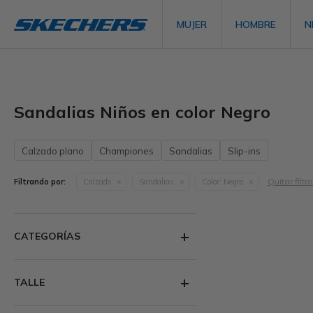
MUJER
HOMBRE
N
Sandalias Niños en color Negro
Calzado plano
Championes
Sandalias
Slip-ins
Quitar filtr
Filtrando por:
Calzado
Sandalias
Color:
Negro
CATEGORÍAS
TALLE