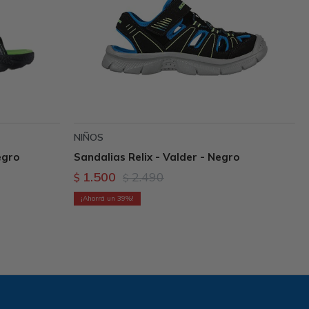
NIÑOS
egro
Sandalias Relix - Valder - Negro
1.500
2.490
$
$
39