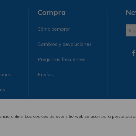
Compra
Ne
Cómo comprar
Cambios y devoluciones

Preguntas frecuentes
iones
Envíos
ros
ncia online. Las cookies de este sitio web se usan para personalizar