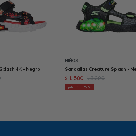
NIÑOS
Splash 4K - Negro
Sandalias Creature Splash - N
0
1.500
3.290
$
$
54