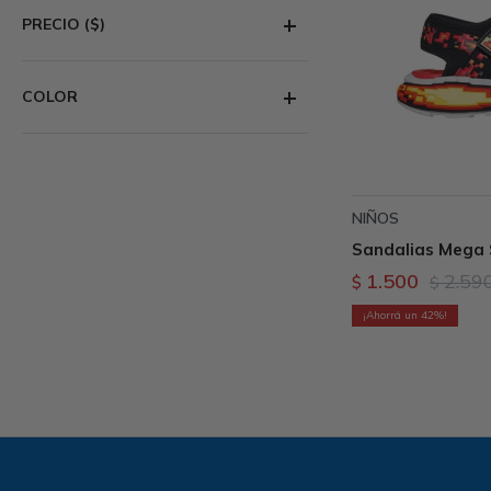
PRECIO
($)
COLOR
NIÑOS
Sandalias Mega 
1.500
2.59
$
$
42