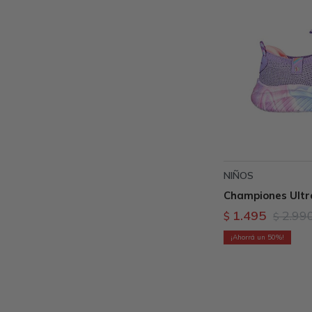
NIÑOS
Championes Ultra
1.495
2.99
$
$
50