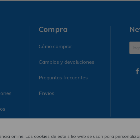
Compra
Ne
Cómo comprar
Cambios y devoluciones

Preguntas frecuentes
iones
Envíos
ros
ncia online. Las cookies de este sitio web se usan para personalizar