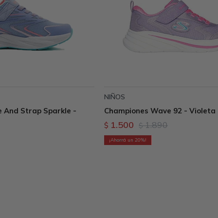
NIÑOS
 And Strap Sparkle -
Championes Wave 92 - Violeta
1.500
1.890
$
$
20