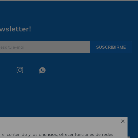
wsletter!
SUSCRIBIRME



 el contenido y los anuncios, ofrecer funciones de redes