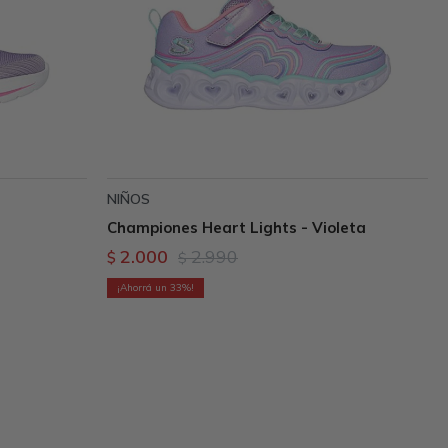
NIÑOS
Championes Heart Lights - Violeta
2.000
2.990
$
$
33