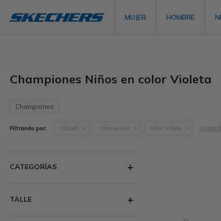
MUJER
HOMBRE
N
Championes Niños en color Violeta
Championes
Quitar f
Filtrando por:
Calzado
Championes
Color:
Violeta
CATEGORÍAS
TALLE