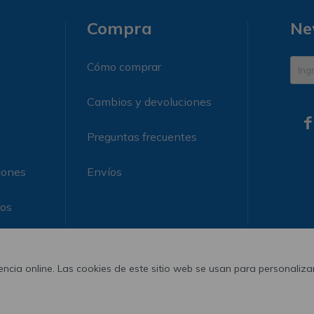
Compra
Ne
Cómo comprar
Cambios y devoluciones

Preguntas frecuentes
iones
Envíos
ros
ncia online. Las cookies de este sitio web se usan para personalizar