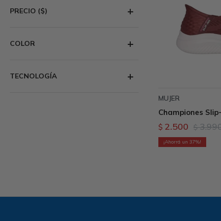
PRECIO
($)
COLOR
TECNOLOGÍA
MUJER
Championes Slip-I
2.500
3.99
$
$
37