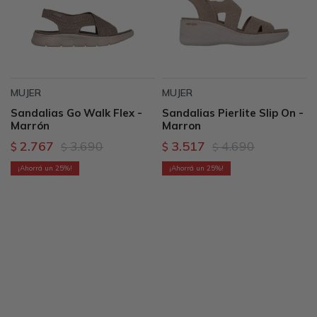
MUJER
MUJER
Sandalias Go Walk Flex -
Sandalias Pierlite Slip On -
Marrón
Marron
2.767
3.690
3.517
4.690
$
$
$
$
25
25