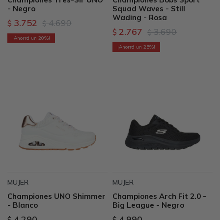
- Negro
Squad Waves - Still
Wading - Rosa
3.752
4.690
$
$
2.767
3.690
$
$
20
25
MUJER
MUJER
Championes UNO Shimmer
Championes Arch Fit 2.0 -
- Blanco
Big League - Negro
4.290
4.990