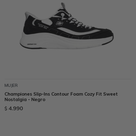
Sandalias
Luxe Foam
GO WALK
Slip-ins
Goga Mat
Work & Safety
Slip-ins
Memory Foam
UNOs
Luxe Foam
Slip-On
Yoga Foam
Work & Safety
Memory Foam
Air-Cooled
Air-Cooled
MUJER
Championes Slip-Ins Contour Foam Cozy Fit Sweet
Nostalgia - Negro
4.990
$