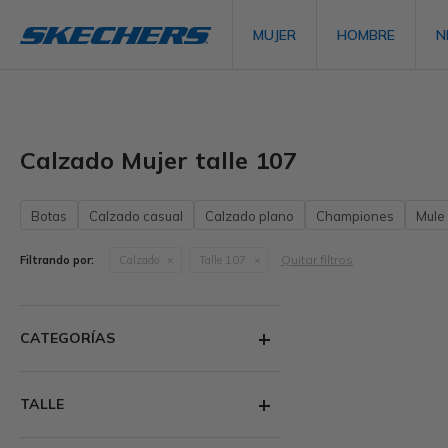
MUJER
HOMBRE
N
Calzado Mujer talle 107
Botas
Calzado casual
Calzado plano
Championes
Mule
Quitar filtros
Filtrando por:
Calzado
Talle 107
CATEGORÍAS
TALLE