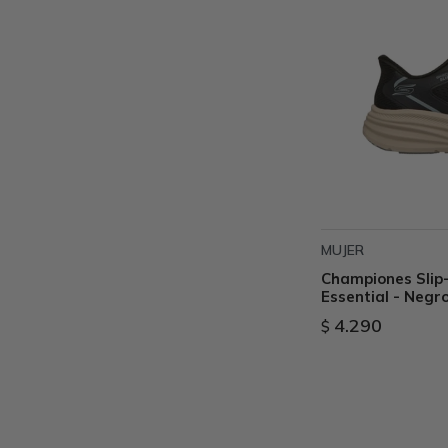
MUJER
Championes Slip-
Essential - Negr
4.290
$