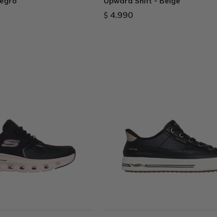
Negro
Upward Shift - Beige
4.990
$