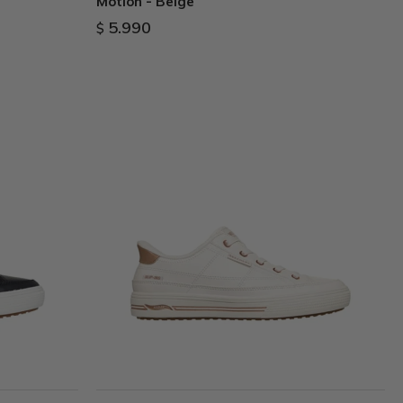
Motion - Beige
5.990
$