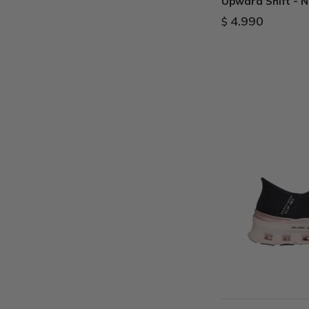
Upward Shift - 
4.990
$