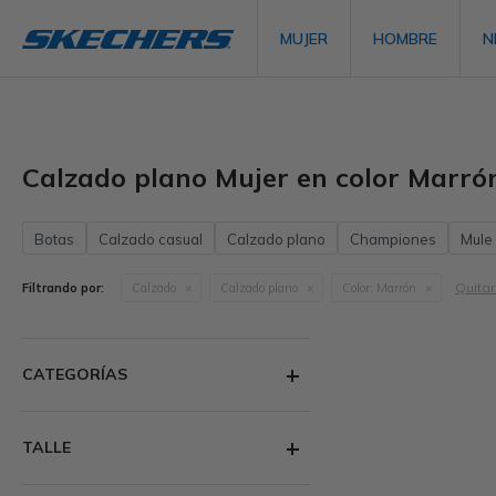
MUJER
HOMBRE
N
Calzado plano Mujer en color Marró
Botas
Calzado casual
Calzado plano
Championes
Mule
Quitar 
Filtrando por:
Calzado
Calzado plano
Color:
Marrón
CATEGORÍAS
TALLE