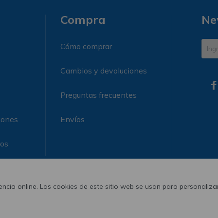
Compra
Ne
Cómo comprar
Cambios y devoluciones

Preguntas frecuentes
iones
Envíos
ros
ncia online. Las cookies de este sitio web se usan para personalizar