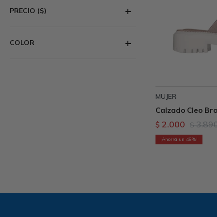
PRECIO
($)
COLOR
MUJER
Calzado Cleo Bro
2.000
3.89
$
$
48