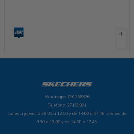
Sandalias
Luxe Foam
GO WALK
Slip-ins
Goga Mat
Work & Safety
Slip-ins
Memory Foam
UNOs
Slip-On
Luxe Foam
Slip-On
Yoga Foam
Work & Safety
Memory Foam
Air-Cooled
Air-Cooled
Whatsapp: 091268826
Teléfono: 27169991
Lunes a jueves de 9:00 a 13:00 y de 14:00 a 17:45, viernes de
9:30 a 13:00 y de 14:00 a 17:45.