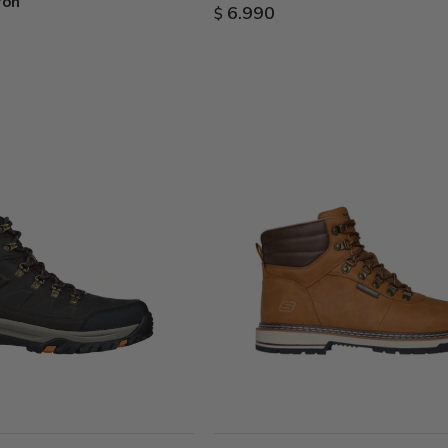
rón
6.990
$