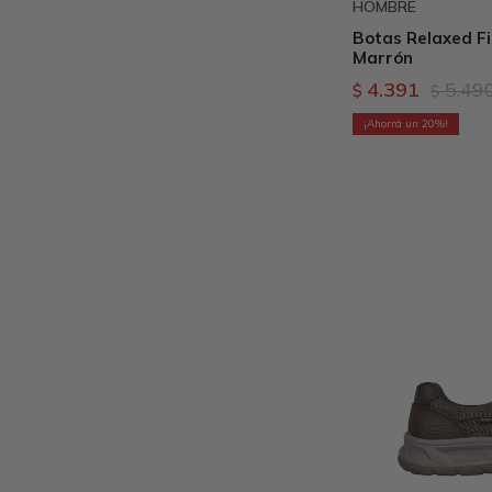
HOMBRE
Botas Relaxed Fi
Marrón
4.391
5.49
$
$
20