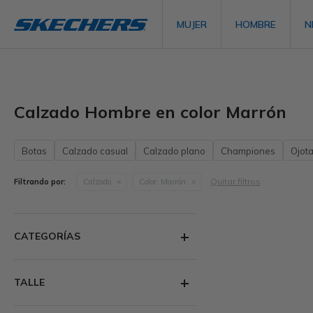
MUJER
HOMBRE
N
Calzado Hombre en color Marrón
Botas
Calzado casual
Calzado plano
Championes
Ojot
Quitar filtros
Filtrando por:
Calzado
Color:
Marrón
CATEGORÍAS
TALLE