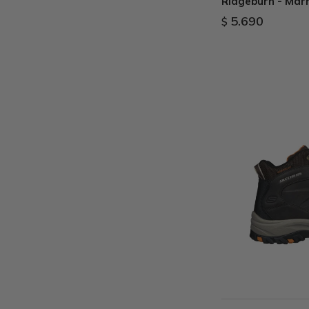
Ridgeburn - Mar
5.690
$