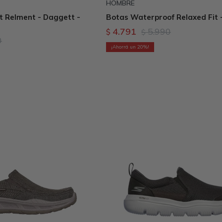
HOMBRE
t Relment - Daggett -
Botas Waterproof Relaxed Fit 
4.791
5.990
$
$
0
20