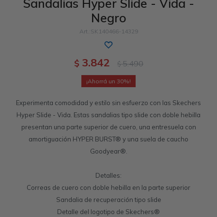
Sandalias Hyper Slide - Vida -
Negro
Sandalias
Luxe Foam
GO WALK
Slip-ins
Goga Mat
Work & Safety
SK140466-14329
Slip-ins
Memory Foam
UNOs
Luxe Foam
3.842
$
5.490
$
Slip-On
Yoga Foam
Work & Safety
Memory Foam
30
Experimenta comodidad y estilo sin esfuerzo con las Skechers
Hyper Slide - Vida. Estas sandalias tipo slide con doble hebilla
presentan una parte superior de cuero, una entresuela con
amortiguación HYPER BURST® y una suela de caucho
Goodyear®.
Detalles:
Correas de cuero con doble hebilla en la parte superior
Sandalia de recuperación tipo slide
Detalle del logotipo de Skechers®