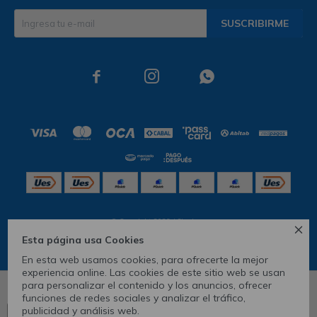
SUSCRIBIRME



© Copyright 2026 / Skechers

Esta página usa Cookies
En esta web usamos cookies, para ofrecerte la mejor
experiencia online. Las cookies de este sitio web se usan
para personalizar el contenido y los anuncios, ofrecer
6
funciones de redes sociales y analizar el tráfico,
publicidad y análisis web.
Ver tabla de medidas
CONOCÉ TU TALLE