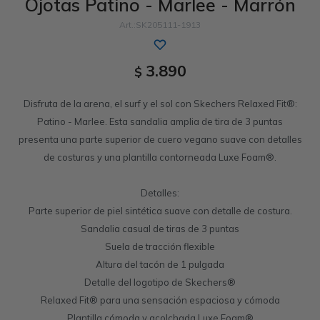
Ojotas Patino - Marlee - Marrón
Sandalias
Luxe Foam
GO WALK
Slip-ins
Goga Mat
Work & Safety
SK205111-1913
Slip-ins
Memory Foam
UNOs
Luxe Foam
3.890
$
Slip-On
Yoga Foam
Work & Safety
Memory Foam
Disfruta de la arena, el surf y el sol con Skechers Relaxed Fit®:
Patino - Marlee. Esta sandalia amplia de tira de 3 puntas
presenta una parte superior de cuero vegano suave con detalles
de costuras y una plantilla contorneada Luxe Foam®.
Detalles:
Parte superior de piel sintética suave con detalle de costura.
Sandalia casual de tiras de 3 puntas
Suela de tracción flexible
Altura del tacón de 1 pulgada
Detalle del logotipo de Skechers®
Relaxed Fit® para una sensación espaciosa y cómoda
Plantilla cómoda y acolchada Luxe Foam®