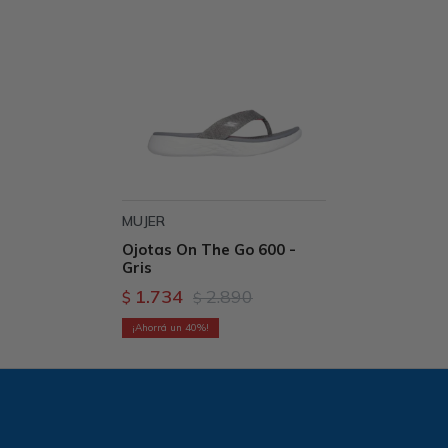
MUJER
Ojotas On The Go 600 -
Gris
1.734
2.890
$
$
40