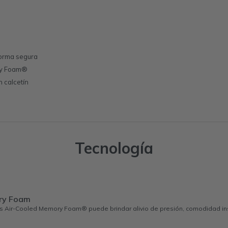
 forma segura
ry Foam®
n calcetín
Tecnología
ry Foam
s Air-Cooled Memory Foam® puede brindar alivio de presión, comodidad ins