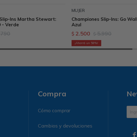
MUJER
lip-Ins Martha Stewart:
Championes Slip-Ins: Go Walk
0 - Verde
Azul
.790
2.500
5.990
$
$
58
Compra
Ne
Cómo comprar
Cambios y devoluciones
