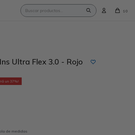
0
$
ns Ultra Flex 3.0 - Rojo
37
abla de medidas