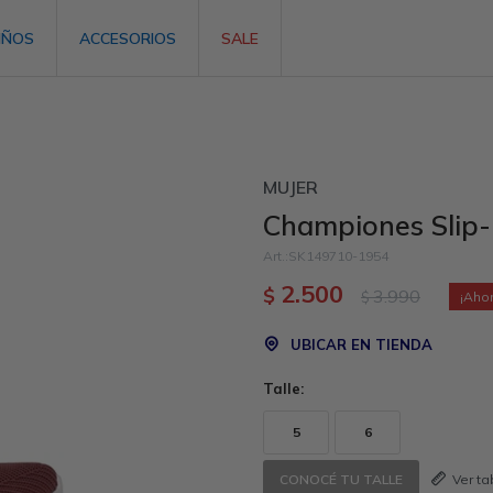
IÑOS
ACCESORIOS
SALE
MUJER
Championes Slip-I
SK149710-1954
2.500
$
3.990
$
UBICAR EN TIENDA
Talle:
5
6
Ver t
CONOCÉ TU TALLE