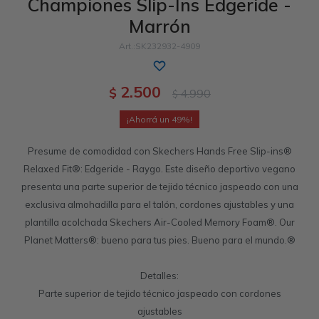
Championes Slip-Ins Edgeride -
Marrón
Sandalias
Luxe Foam
GO WALK
Slip-ins
Goga Mat
Work & Safety
SK232932-4909
Slip-ins
Memory Foam
UNOs
Slip-On
Luxe Foam
2.500
$
4.990
$
Slip-On
Yoga Foam
Work & Safety
Memory Foam
49
Air-Cooled
Air-Cooled
Presume de comodidad con Skechers Hands Free Slip-ins®
Relaxed Fit®: Edgeride - Raygo. Este diseño deportivo vegano
presenta una parte superior de tejido técnico jaspeado con una
exclusiva almohadilla para el talón, cordones ajustables y una
plantilla acolchada Skechers Air-Cooled Memory Foam®. Our
Planet Matters®: bueno para tus pies. Bueno para el mundo.®
Detalles:
Parte superior de tejido técnico jaspeado con cordones
ajustables