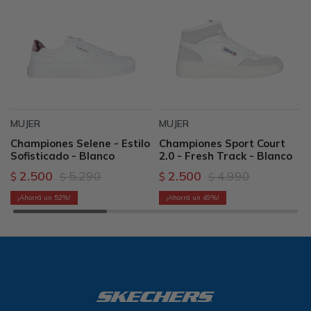
MUJER
MUJER
Championes Selene - Estilo
Championes Sport Court
Sofisticado - Blanco
2.0 - Fresh Track - Blanco
2.500
5.290
2.500
4.990
$
$
$
$
52
49