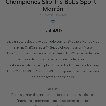
Championes Slip-Ins Bobs Sport -
Marrón
Sandalias
Luxe Foam
GO WALK
Slip-ins
Goga Mat
Work & Safety
SK117497-4909
Slip-ins
Memory Foam
UNOs
Luxe Foam
4.490
$
Slip-On
Yoga Foam
Work & Safety
Memory Foam
Luce un estilo deportivo y cómodo con los Skechers Hands Free
Air-Cooled
Air-Cooled
Slip-ins®: BOBS Sport™ Squad Chaos - Current Muse.
Diseñados con nuestra exclusiva Heel Pillow™, este modelo de
moda presenta una parte superior de punto técnico con
cordones elásticos y una plantilla acolchada Skechers Memory
Foam™. BOBS® de Skechers® se compromete a salvar la vida
de las mascotas necesitadas.
Detalles:
Parte superior de punto diseñado con cordones elásticos
Entresuela contorneada que absorbe los impactos