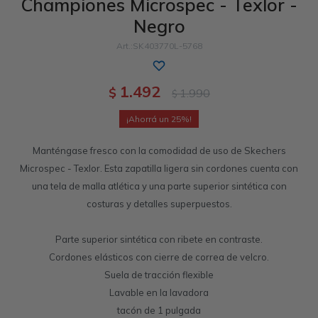
Championes Microspec - Texlor -
Negro
Sandalias
Memory Foam
GO WALK
Slip-ins
Luxe Foam
Work & Safety
SK403770L-5768
Slip-ins
Yoga Foam
UNOs
Slip-On
Memory Foam
1.492
$
1.990
$
Slip-On
Work & Safety
25
Manténgase fresco con la comodidad de uso de Skechers
Microspec - Texlor. Esta zapatilla ligera sin cordones cuenta con
una tela de malla atlética y una parte superior sintética con
costuras y detalles superpuestos.
Parte superior sintética con ribete en contraste.
Cordones elásticos con cierre de correa de velcro.
Suela de tracción flexible
Lavable en la lavadora
tacón de 1 pulgada