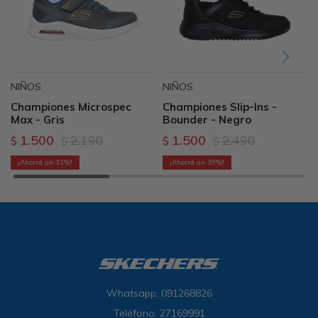
NIÑOS
NIÑOS
Championes Microspec
Championes Slip-Ins -
Max - Gris
Bounder - Negro
1.500
2.190
1.500
2.490
$
$
$
$
31
39
Whatsapp: 091268826
Teléfono: 27169991