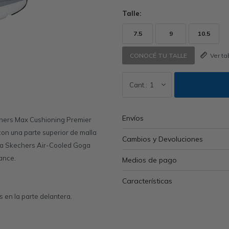
Talle:
7.5
9
10.5
Ver t
CONOCÉ TU TALLE
1
Envíos
chers Max Cushioning Premier
on una parte superior de malla
Cambios y Devoluciones
la Skechers Air-Cooled Goga
ance.
Medios de pago
Características
 en la parte delantera.