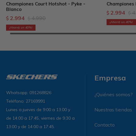
Championes Court Hotshot - Pyke -
Championes F
Blanco
2.994
4
$
$
2.994
4.990
$
$
40
40
Empresa
Whatsapp: 091268826
¿Quiénes somos?
Teléfono: 27169991
Nuestras tiendas
Lunes a jueves de 9:00 a 13:00 y
de 14:00 a 17:45, viernes de 9:30 a
Contacto
13:00 y de 14:00 a 17:45.