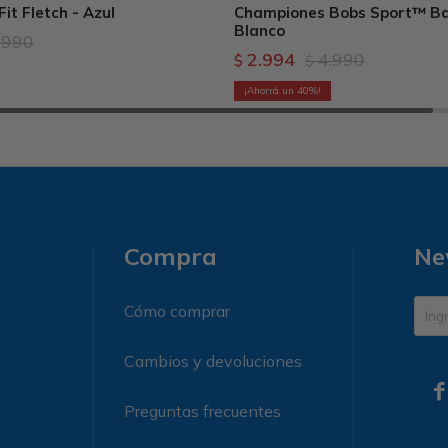
it Fletch - Azul
Championes Bobs Sport™ Ba
Blanco
.990
2.994
4.990
$
$
40
Compra
Ne
Cómo comprar
Cambios y devoluciones

Preguntas frecuentes