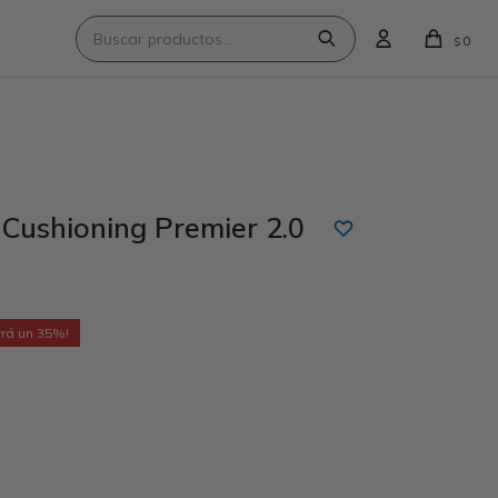
0
$
ushioning Premier 2.0
35