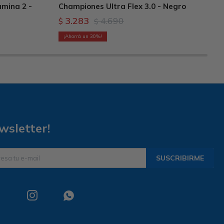
mina 2 -
Championes Ultra Flex 3.0 - Negro
3.283
4.690
$
$
30
wsletter!
SUSCRIBIRME

