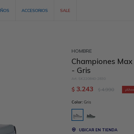
IÑOS
ACCESORIOS
SALE
HOMBRE
Championes Max C
- Gris
SK220840-2830
3.243
$
4.990
$
Color:
Gris
UBICAR EN TIENDA