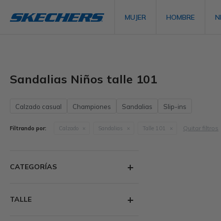
MUJER
HOMBRE
N
Sandalias Niños talle 101
Calzado casual
Championes
Sandalias
Slip-ins
Quitar filtros
Filtrando por:
Calzado
Sandalias
Talle 101
CATEGORÍAS
TALLE