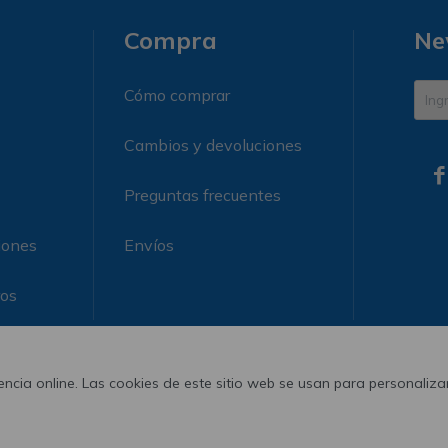
Compra
Ne
Cómo comprar
Cambios y devoluciones

Preguntas frecuentes
iones
Envíos
ros
ncia online. Las cookies de este sitio web se usan para personalizar