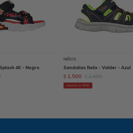
NIÑOS
Splash 4K - Negro
Sandalias Relix - Valder - Azul
0
1.500
2.490
$
$
39