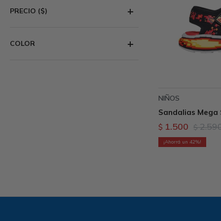
PRECIO
($)
COLOR
NIÑOS
Sandalias Mega 
1.500
2.59
$
$
42