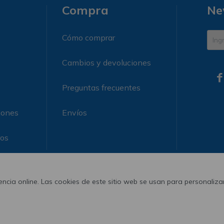
Compra
Ne
Cómo comprar
Cambios y devoluciones

Preguntas frecuentes
iones
Envíos
ros
ncia online. Las cookies de este sitio web se usan para personalizar