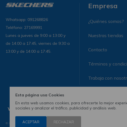
Empresa
Whatsapp: 091268826
¿Quiénes somos?
Teléfono: 27169991
Nuestras tiendas
Lunes a jueves de 9:00 a 13:00 y
de 14:00 a 17:45, viernes de 9:30 a
Contacto
13:00 y de 14:00 a 17:45.
Términos y condic
Trabaja con nosot
Esta página usa Cookies
En esta web usamos cookies, para ofrecerte la mejor experie
sociales y analizar el tráfico, publicidad y análisis web.
ACEPTAR
RECHAZAR
© Copyright 2026 / Skechers