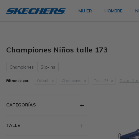
MUJER
HOMBRE
N
Championes Niños talle 173
Championes
Slip-ins
Quitar filtr
Filtrando por:
Calzado
Championes
Talle 173
CATEGORÍAS
TALLE