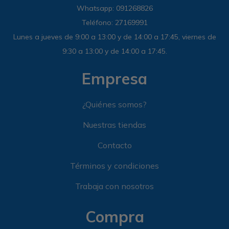
Whatsapp: 091268826
Sandalias
Luxe Foam
GO WALK
Slip-ins
Goga Mat
Work & Safety
Teléfono: 27169991
Lunes a jueves de 9:00 a 13:00 y de 14:00 a 17:45, viernes de
Slip-ins
Memory Foam
UNOs
Slip-On
Luxe Foam
9:30 a 13:00 y de 14:00 a 17:45.
Slip-On
Yoga Foam
Work & Safety
Memory Foam
Empresa
Air-Cooled
Air-Cooled
¿Quiénes somos?
Nuestras tiendas
Contacto
Términos y condiciones
Trabaja con nosotros
Compra