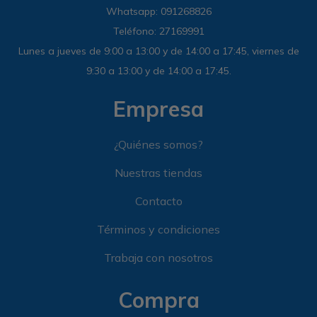
Whatsapp: 091268826
Sandalias
Luxe Foam
GO WALK
Slip-ins
Goga Mat
Work & Safety
Teléfono: 27169991
Lunes a jueves de 9:00 a 13:00 y de 14:00 a 17:45, viernes de
Slip-ins
Memory Foam
UNOs
Luxe Foam
9:30 a 13:00 y de 14:00 a 17:45.
Slip-On
Yoga Foam
Work & Safety
Memory Foam
Empresa
¿Quiénes somos?
Nuestras tiendas
Contacto
Términos y condiciones
Trabaja con nosotros
Compra