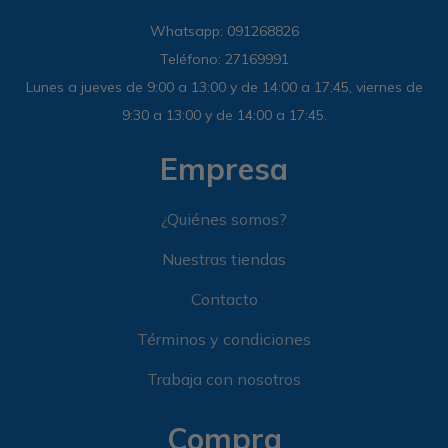
Whatsapp: 091268826
Sandalias
Luxe Foam
GO WALK
Slip-ins
Goga Mat
Work & Safety
Teléfono: 27169991
Slip-ins
Memory Foam
UNOs
Luxe Foam
Lunes a jueves de 9:00 a 13:00 y de 14:00 a 17:45, viernes de
9:30 a 13:00 y de 14:00 a 17:45.
Slip-On
Yoga Foam
Work & Safety
Memory Foam
Empresa
Air-Cooled
Air-Cooled
¿Quiénes somos?
Nuestras tiendas
Contacto
Términos y condiciones
Trabaja con nosotros
Compra