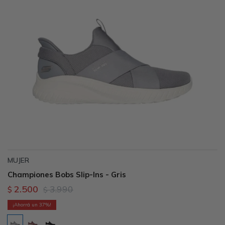
MUJER
Championes Bobs Slip-Ins - Gris
2.500
3.990
$
$
37