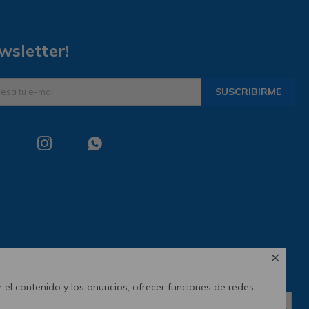
wsletter!
SUSCRIBIRME



 el contenido y los anuncios, ofrecer funciones de redes