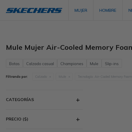
MUJER
HOMBRE
N
Mule Mujer Air-Cooled Memory Foa
Botas
Calzado casual
Championes
Mule
Slip-ins
Filtrando por:
Calzado
Mule
Tecnología:
Air-Cooled Memory Foam
CATEGORÍAS
PRECIO
($)