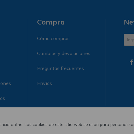
Compra
Ne
Cómo comprar
Cambios y devoluciones

Preguntas frecuentes
iones
Envíos
ros
ncia online. Las cookies de este sitio web se usan para personalizar