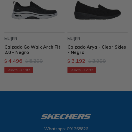
MUJER
MUJER
Calzado Go Walk Arch Fit
Calzado Arya - Clear Skies
2.0 - Negro
- Negro
4.496
5.290
3.192
3.990
$
$
$
$
15
20
Whatsapp: 091268826