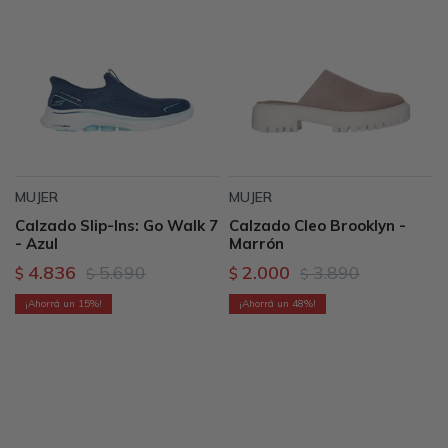
MUJER
MUJER
Calzado Slip-Ins: Go Walk 7
Calzado Cleo Brooklyn -
- Azul
Marrón
4.836
5.690
2.000
3.890
$
$
$
$
15
48