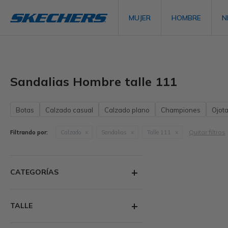
MUJER
HOMBRE
N
Sandalias Hombre talle 111
Botas
Calzado casual
Calzado plano
Championes
Ojot
Quitar filtros
Filtrando por:
Calzado
Sandalias
Talle 111
CATEGORÍAS
TALLE