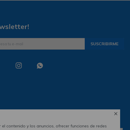
wsletter!
SUSCRIBIRME



 el contenido y los anuncios, ofrecer funciones de redes