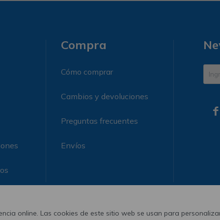
Compra
Ne
Cómo comprar
Cambios y devoluciones

Preguntas frecuentes
iones
Envíos
ros
ncia online. Las cookies de este sitio web se usan para personalizar