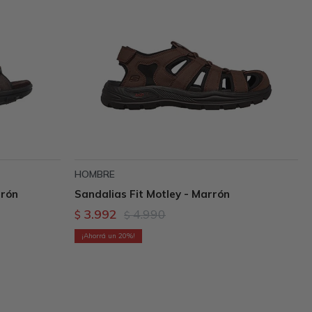
HOMBRE
rrón
Sandalias Fit Motley - Marrón
3.992
4.990
$
$
20