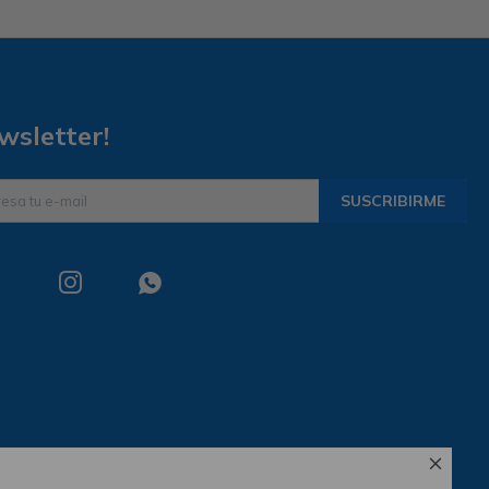
wsletter!
SUSCRIBIRME


