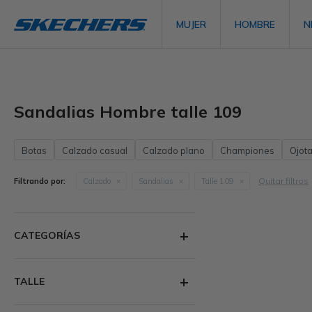
MUJER
HOMBRE
N
Sandalias Hombre talle 109
Botas
Calzado casual
Calzado plano
Championes
Ojot
Quitar filtros
Filtrando por:
Calzado
Sandalias
Talle 109
CATEGORÍAS
TALLE