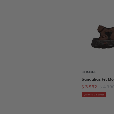
HOMBRE
Sandalias Fit Mo
3.992
4.99
$
$
20