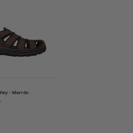
tley - Marrón
0