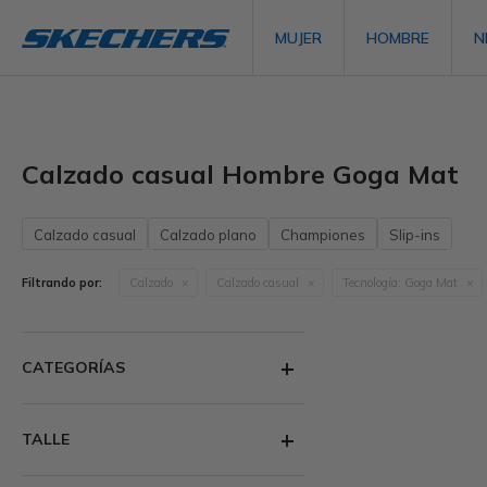
MUJER
HOMBRE
N
Calzado casual Hombre Goga Mat
Calzado casual
Calzado plano
Championes
Slip-ins
Filtrando por:
Calzado
Calzado casual
Tecnología:
Goga Mat
CATEGORÍAS
TALLE