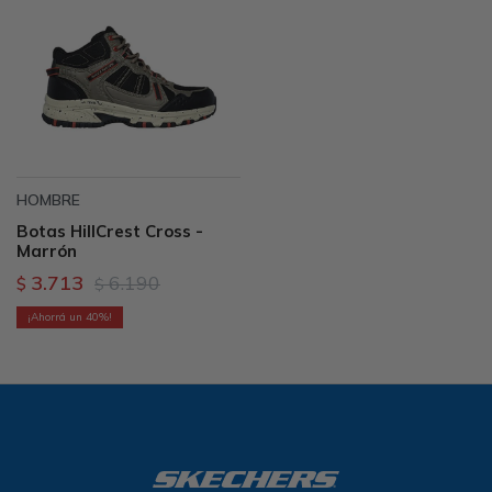
HOMBRE
Botas HillCrest Cross -
Marrón
3.713
6.190
$
$
40