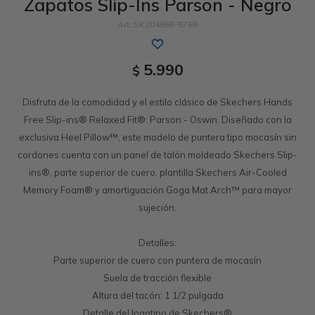
Zapatos Slip-Ins Parson - Negro
Sandalias
Memory Foam
GO WALK
Slip-ins
Luxe Foam
Work & Safety
SK204866-5768
Slip-ins
Yoga Foam
UNOs
Slip-On
Memory Foam
5.990
$
Slip-On
Work & Safety
Disfruta de la comodidad y el estilo clásico de Skechers Hands
Free Slip-ins® Relaxed Fit®: Parson - Oswin. Diseñado con la
exclusiva Heel Pillow™, este modelo de puntera tipo mocasín sin
cordones cuenta con un panel de talón moldeado Skechers Slip-
ins®, parte superior de cuero, plantilla Skechers Air-Cooled
Memory Foam® y amortiguación Goga Mat Arch™ para mayor
sujeción.
Detalles:
Parte superior de cuero con puntera de mocasín
Suela de tracción flexible
Altura del tacón: 1 1/2 pulgada
Detalle del logotipo de Skechers®