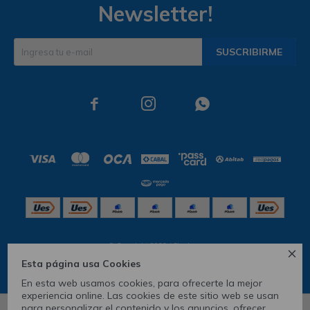
Newsletter!
SUSCRIBIRME



© Copyright 2026 / Skechers

Esta página usa Cookies
En esta web usamos cookies, para ofrecerte la mejor
experiencia online. Las cookies de este sitio web se usan
para personalizar el contenido y los anuncios, ofrecer