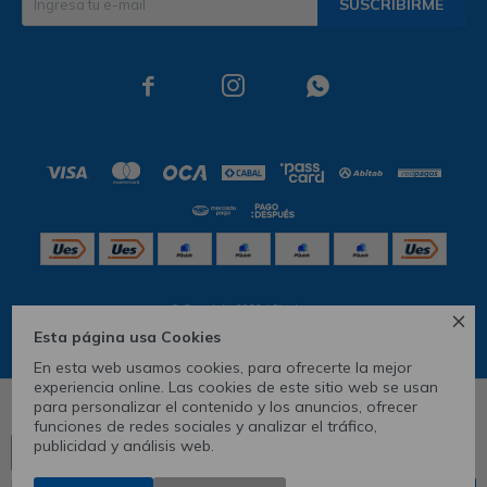
SUSCRIBIRME



© Copyright 2026 / Skechers

Esta página usa Cookies
En esta web usamos cookies, para ofrecerte la mejor
experiencia online. Las cookies de este sitio web se usan
para personalizar el contenido y los anuncios, ofrecer
6
7
9
10
funciones de redes sociales y analizar el tráfico,
publicidad y análisis web.
Ver tabla de medidas
CONOCÉ TU TALLE