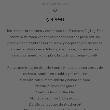
SK119710-1397
Sandalias
Luxe Foam
GO WALK
Slip-ins
Goga Mat
Work & Safety
3.990
$
Slip-ins
Memory Foam
UNOs
Slip-On
Luxe Foam
Ten tendencia en altura y comodidad con Skechers Big Lug. Esta
Slip-On
Yoga Foam
Work & Safety
Memory Foam
sandalia de moda vegana con banda cruzada presenta una
parte superior tejida de nailon, malla y neopreno con cierres de
Air-Cooled
Air-Cooled
correa ajustables en el tobillo y el empeine, una entresuela
articulada gruesa y una plantilla acolchada Yoga Foam®.
Parte superior tejida de nailon, malla y neopreno con cierres de
correa ajustables en el tobillo y el empeine
Sandalia con puntera abierta y banda cruzada
Entresuela articulada gruesa
Suela de tracción flexible
Altura del tacón de 1 1/2 pulgada.
Detalle del logotipo de Skechers®