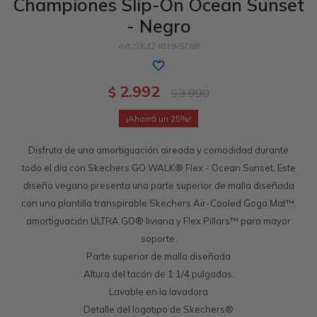
Championes Slip-On Ocean Sunset
- Negro
Sandalias
Luxe Foam
GO WALK
Slip-ins
Goga Mat
Work & Safety
SK124819-5768
Slip-ins
Memory Foam
UNOs
Slip-On
Luxe Foam
2.992
$
3.990
$
Slip-On
Yoga Foam
Work & Safety
Memory Foam
25
Disfruta de una amortiguación aireada y comodidad durante
todo el día con Skechers GO WALK® Flex - Ocean Sunset. Este
diseño vegano presenta una parte superior de malla diseñada
con una plantilla transpirable Skechers Air-Cooled Goga Mat™,
amortiguación ULTRA GO® liviana y Flex Pillars™ para mayor
soporte.
Parte superior de malla diseñada
Altura del tacón de 1 1/4 pulgadas.
Lavable en la lavadora
Detalle del logotipo de Skechers®