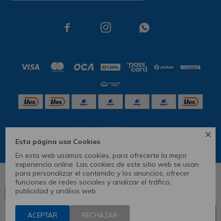



© Copyright 2026 / Skechers

Esta página usa Cookies
En esta web usamos cookies, para ofrecerte la mejor
experiencia online. Las cookies de este sitio web se usan
para personalizar el contenido y los anuncios, ofrecer
6
funciones de redes sociales y analizar el tráfico,
publicidad y análisis web.
Ver tabla de medidas
CONOCÉ TU TALLE
Fenicio
ACEPTAR
1
RECHAZAR
COMPRAR