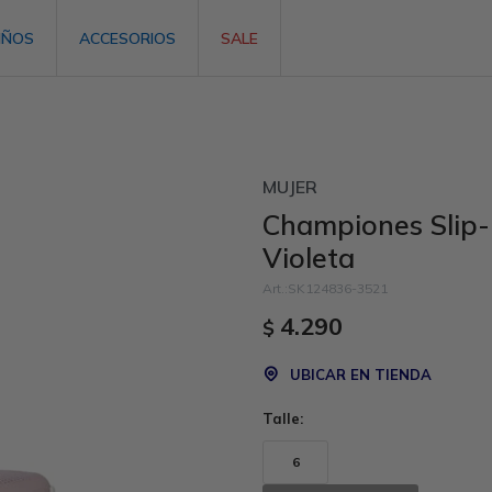
IÑOS
ACCESORIOS
SALE
MUJER
Championes Slip-
Violeta
SK124836-3521
4.290
$
UBICAR EN TIENDA
Talle:
6