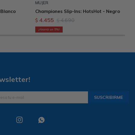
MUJER
 Blanco
Championes Slip-Ins: HotsHot - Negro
4.455
4.690
$
$
5
wsletter!
SUSCRIBIRME

