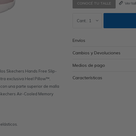
Ver t
CONOCÉ TU TALLE
1
Envíos
Cambios y Devoluciones
Medios de pago
los Skechers Hands Free Slip-
Características
ra exclusiva Heel Pillow™,
con una parte superior de malla
la Skechers Air-Cooled Memory
elásticos.