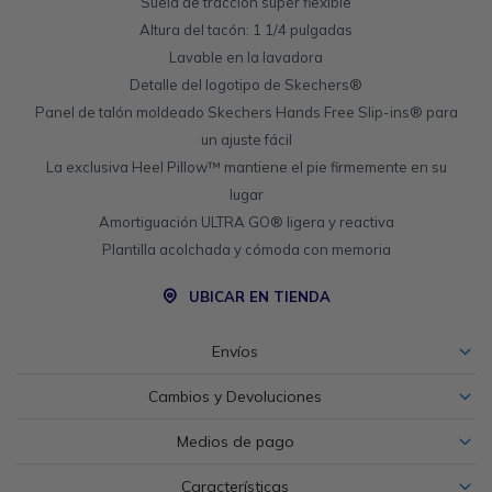
Suela de tracción súper flexible
Altura del tacón: 1 1/4 pulgadas
Lavable en la lavadora
Detalle del logotipo de Skechers®
Panel de talón moldeado Skechers Hands Free Slip-ins® para
un ajuste fácil
La exclusiva Heel Pillow™ mantiene el pie firmemente en su
lugar
Amortiguación ULTRA GO® ligera y reactiva
Plantilla acolchada y cómoda con memoria
UBICAR EN TIENDA
Envíos
Cambios y Devoluciones
Medios de pago
Características