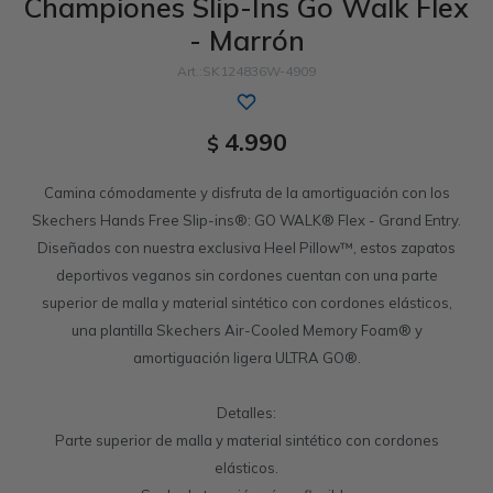
Championes Slip-Ins Go Walk Flex
- Marrón
Sandalias
Luxe Foam
GO WALK
Slip-ins
Goga Mat
Work & Safety
SK124836W-4909
Slip-ins
Memory Foam
UNOs
Luxe Foam
4.990
$
Slip-On
Yoga Foam
Work & Safety
Memory Foam
Camina cómodamente y disfruta de la amortiguación con los
Air-Cooled
Air-Cooled
Skechers Hands Free Slip-ins®: GO WALK® Flex - Grand Entry.
Diseñados con nuestra exclusiva Heel Pillow™, estos zapatos
deportivos veganos sin cordones cuentan con una parte
superior de malla y material sintético con cordones elásticos,
una plantilla Skechers Air-Cooled Memory Foam® y
amortiguación ligera ULTRA GO®.
Detalles:
Parte superior de malla y material sintético con cordones
elásticos.