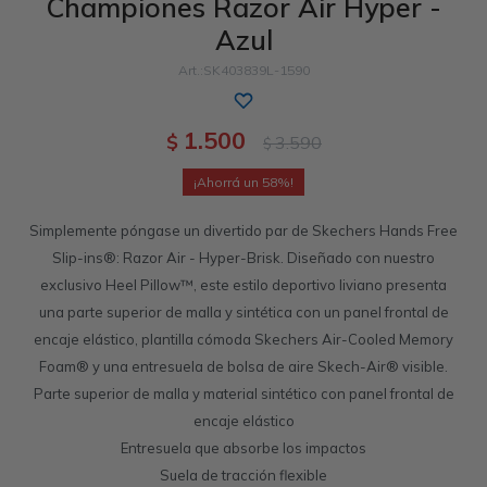
Championes Razor Air Hyper -
Azul
Sandalias
Luxe Foam
GO WALK
Slip-ins
Goga Mat
Work & Safety
SK403839L-1590
Slip-ins
Memory Foam
UNOs
Luxe Foam
1.500
$
3.590
$
Slip-On
Yoga Foam
Work & Safety
Memory Foam
58
Simplemente póngase un divertido par de Skechers Hands Free
Slip-ins®: Razor Air - Hyper-Brisk. Diseñado con nuestro
exclusivo Heel Pillow™, este estilo deportivo liviano presenta
una parte superior de malla y sintética con un panel frontal de
encaje elástico, plantilla cómoda Skechers Air-Cooled Memory
Foam® y una entresuela de bolsa de aire Skech-Air® visible.
Parte superior de malla y material sintético con panel frontal de
encaje elástico
Entresuela que absorbe los impactos
Suela de tracción flexible