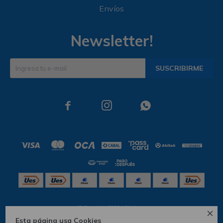
Envíos
Newsletter!
SUSCRIBIRME



© Copyright 2026 / Skechers

Esta página usa Cookies