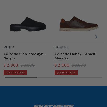
MUJER
HOMBRE
Calzado Cleo Brooklyn -
Calzado Haney - Amell -
Negro
Marrón
2.000
3.890
2.500
3.990
$
$
$
$
48
37