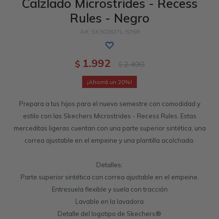
Calzlado Microstrides - Recess
Rules - Negro
Sandalias
Luxe Foam
GO WALK
Slip-ins
Goga Mat
Work & Safety
SK302627L-5768
Slip-ins
Memory Foam
UNOs
Slip-On
Luxe Foam
1.992
$
2.490
$
Slip-On
Yoga Foam
Work & Safety
Memory Foam
20
Prepara a tus hijos para el nuevo semestre con comodidad y
estilo con las Skechers Microstrides - Recess Rules. Estas
merceditas ligeras cuentan con una parte superior sintética, una
correa ajustable en el empeine y una plantilla acolchada.
Detalles:
Parte superior sintética con correa ajustable en el empeine.
Entresuela flexible y suela con tracción
Lavable en la lavadora
Detalle del logotipo de Skechers®