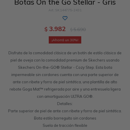
Botas On the Go Stellar - Gris
Sandalias
Luxe Foam
GO WALK
Slip-ins
Goga Mat
Work & Safety
SK144775-2431
Slip-ins
Memory Foam
UNOs
Slip-On
Luxe Foam
3.982
$
5.690
$
Slip-On
Yoga Foam
Work & Safety
Memory Foam
30
Disfruta de la comodidad clásica de un botín de estilo clásico de
piel de oveja con la comodidad premium de Skechers usando
Skechers On-the-GO® Stellar - Cozy Step. Esta bota
impermeable sin cordones cuenta con una parte superior de
ante con ribete y forro de piel sintética, una plantilla de alto
rebote Goga Mat™ refrigerada por aire y una entresuela ligera
con amortiguación ULTRA GO®.
Detalles:
Parte superior de piel de ante con ribete y forro de piel sintética.
Bota estilo borreguito sin cordones
Suela de tracción flexible