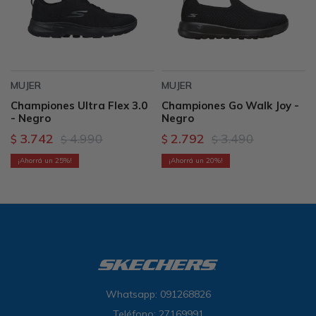
MUJER
MUJER
Championes Ultra Flex 3.0
Championes Go Walk Joy -
- Negro
Negro
3.742
4.990
2.792
3.490
$
$
$
$
25
20
Whatsapp: 091268826
Teléfono: 27169991