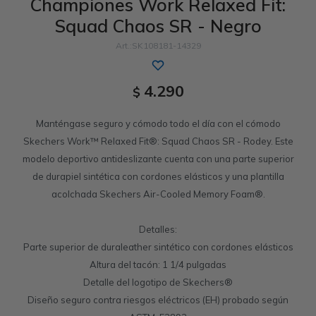
Championes Work Relaxed Fit:
Squad Chaos SR - Negro
Sandalias
Luxe Foam
GO WALK
Slip-ins
Goga Mat
Work & Safety
SK108181-14329
Slip-ins
Memory Foam
UNOs
Luxe Foam
4.290
$
Slip-On
Yoga Foam
Work & Safety
Memory Foam
Manténgase seguro y cómodo todo el día con el cómodo
Skechers Work™ Relaxed Fit®: Squad Chaos SR - Rodey. Este
modelo deportivo antideslizante cuenta con una parte superior
de durapiel sintética con cordones elásticos y una plantilla
acolchada Skechers Air-Cooled Memory Foam®.
Detalles:
Parte superior de duraleather sintético con cordones elásticos
Altura del tacón: 1 1/4 pulgadas
Detalle del logotipo de Skechers®
Diseño seguro contra riesgos eléctricos (EH) probado según