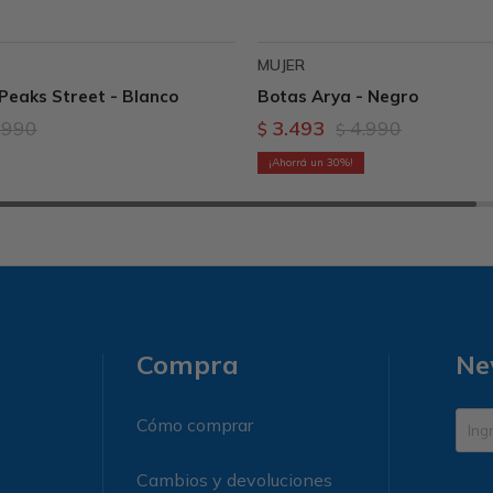
MUJER
Peaks Street - Blanco
Botas Arya - Negro
.990
3.493
4.990
$
$
30
Compra
Ne
Cómo comprar
Cambios y devoluciones