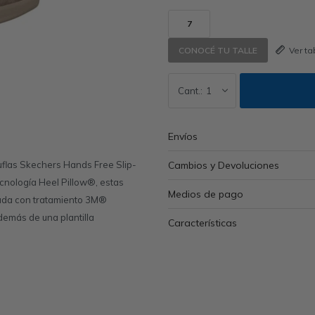
7
Ver t
CONOCÉ TU TALLE
1
Envíos
flas Skechers Hands Free Slip-
Cambios y Devoluciones
cnología Heel Pillow®, estas
Medios de pago
hada con tratamiento 3M®
demás de una plantilla
Características