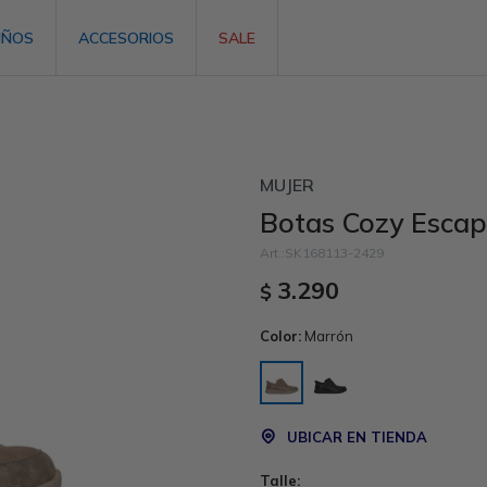
IÑOS
ACCESORIOS
SALE
MUJER
Botas Cozy Escap
SK168113-2429
3.290
$
Color:
Marrón
UBICAR EN TIENDA
Talle: