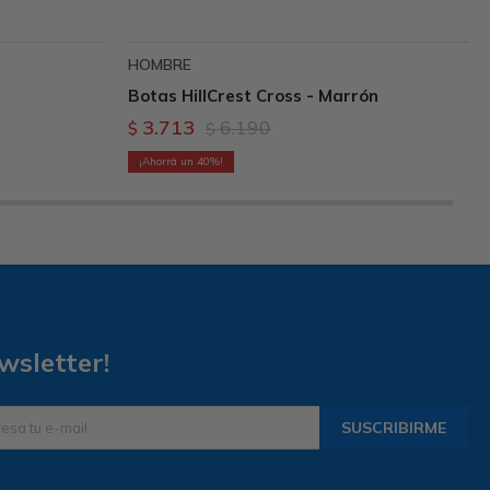
HOMBRE
Botas HillCrest Cross - Marrón
3.713
6.190
$
$
40
wsletter!
SUSCRIBIRME