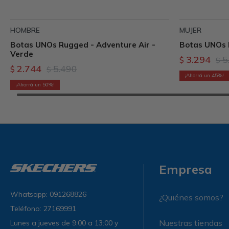
HOMBRE
MUJER
Botas UNOs Rugged - Adventure Air -
Botas UNOs 
Verde
3.294
5
$
$
2.744
5.490
$
$
45
50
Empresa
Whatsapp: 091268826
¿Quiénes somos?
Teléfono: 27169991
Nuestras tiendas
Lunes a jueves de 9:00 a 13:00 y