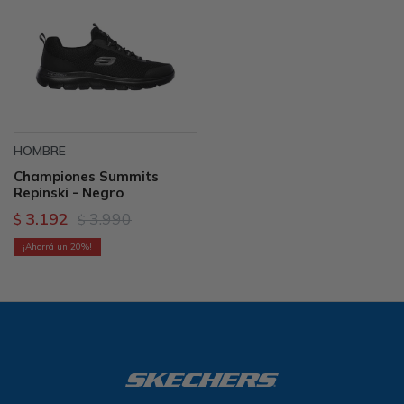
HOMBRE
Championes Summits
Repinski - Negro
3.192
3.990
$
$
20