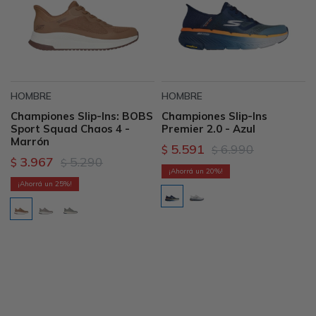
HOMBRE
HOMBRE
Championes Slip-Ins: BOBS
Championes Slip-Ins
Sport Squad Chaos 4 -
Premier 2.0 - Azul
Marrón
5.591
6.990
$
$
3.967
5.290
$
$
20
25