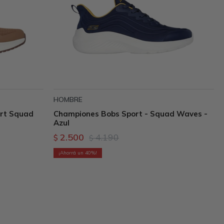
HOMBRE
ort Squad
Championes Bobs Sport - Squad Waves -
Azul
2.500
4.190
$
$
40