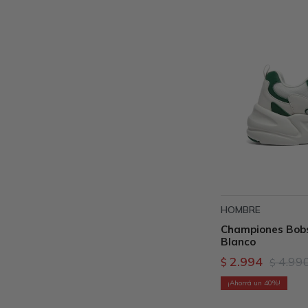
HOMBRE
Championes Bobs
Blanco
2.994
4.99
$
$
40