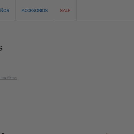
IÑOS
ACCESORIOS
SALE
S
itar filtros