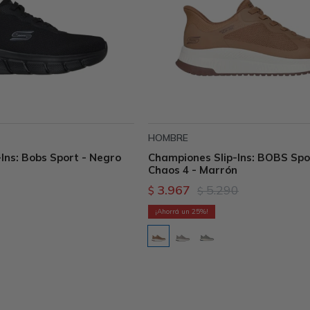
HOMBRE
Ins: Bobs Sport - Negro
Championes Slip-Ins: BOBS Sp
Chaos 4 - Marrón
3.967
5.290
$
$
25