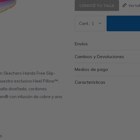
Ver t
CONOCÉ TU TALLE
1
Envíos
Cambios y Devoluciones
Medios de pago
n Skechers Hands Free Slip-
nuestro exclusivo Heel Pillow™,
Características
malla diseñada, cordones
oam® con infusión de cobre y una
es