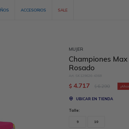
IÑOS
ACCESORIOS
SALE
MUJER
Championes Max C
Rosado
SK129626-4368
4.717
$
6.290
$
UBICAR EN TIENDA
Talle:
9
10