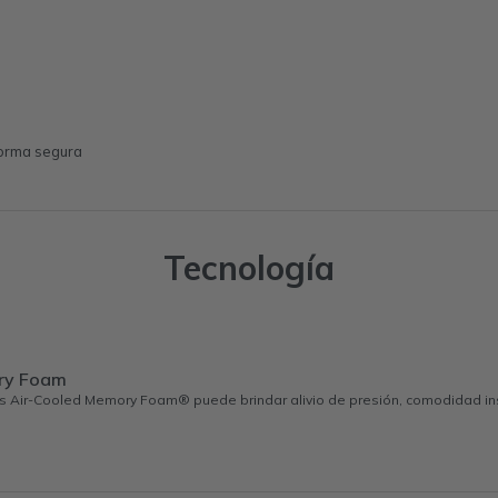
 forma segura
Tecnología
ry Foam
s Air-Cooled Memory Foam® puede brindar alivio de presión, comodidad ins