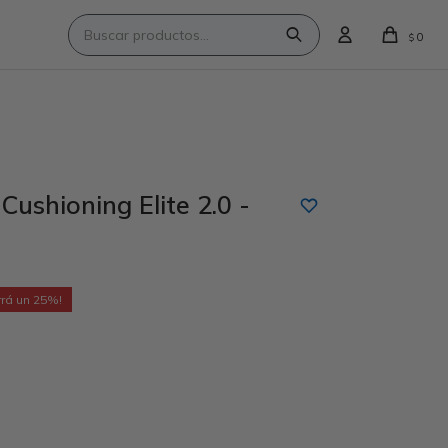
0
$
ushioning Elite 2.0 -
25